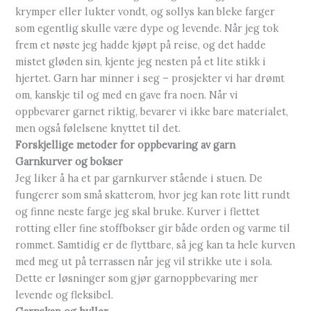
krymper eller lukter vondt, og sollys kan bleke farger
som egentlig skulle være dype og levende. Når jeg tok
frem et nøste jeg hadde kjøpt på reise, og det hadde
mistet gløden sin, kjente jeg nesten på et lite stikk i
hjertet. Garn har minner i seg – prosjekter vi har drømt
om, kanskje til og med en gave fra noen. Når vi
oppbevarer garnet riktig, bevarer vi ikke bare materialet,
men også følelsene knyttet til det.
Forskjellige metoder for oppbevaring av garn
Garnkurver og bokser
Jeg liker å ha et par garnkurver stående i stuen. De
fungerer som små skatterom, hvor jeg kan rote litt rundt
og finne neste farge jeg skal bruke. Kurver i flettet
rotting eller fine stoffbokser gir både orden og varme til
rommet. Samtidig er de flyttbare, så jeg kan ta hele kurven
med meg ut på terrassen når jeg vil strikke ute i sola.
Dette er løsninger som gjør garnoppbevaring mer
levende og fleksibel.