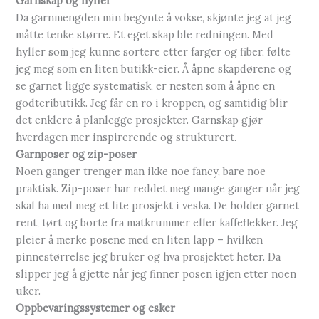
Garnskap og hyller
Da garnmengden min begynte å vokse, skjønte jeg at jeg
måtte tenke større. Et eget skap ble redningen. Med
hyller som jeg kunne sortere etter farger og fiber, følte
jeg meg som en liten butikk-eier. Å åpne skapdørene og
se garnet ligge systematisk, er nesten som å åpne en
godteributikk. Jeg får en ro i kroppen, og samtidig blir
det enklere å planlegge prosjekter. Garnskap gjør
hverdagen mer inspirerende og strukturert.
Garnposer og zip-poser
Noen ganger trenger man ikke noe fancy, bare noe
praktisk. Zip-poser har reddet meg mange ganger når jeg
skal ha med meg et lite prosjekt i veska. De holder garnet
rent, tørt og borte fra matkrummer eller kaffeflekker. Jeg
pleier å merke posene med en liten lapp – hvilken
pinnestørrelse jeg bruker og hva prosjektet heter. Da
slipper jeg å gjette når jeg finner posen igjen etter noen
uker.
Oppbevaringssystemer og esker