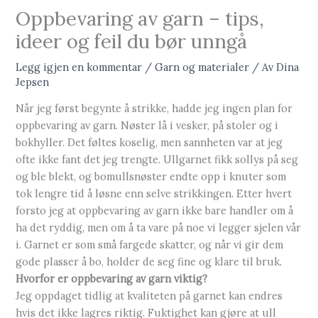
Oppbevaring av garn – tips,
ideer og feil du bør unngå
Legg igjen en kommentar
/
Garn og materialer
/ Av
Dina
Jepsen
Når jeg først begynte å strikke, hadde jeg ingen plan for
oppbevaring av garn. Nøster lå i vesker, på stoler og i
bokhyller. Det føltes koselig, men sannheten var at jeg
ofte ikke fant det jeg trengte. Ullgarnet fikk sollys på seg
og ble blekt, og bomullsnøster endte opp i knuter som
tok lengre tid å løsne enn selve strikkingen. Etter hvert
forsto jeg at oppbevaring av garn ikke bare handler om å
ha det ryddig, men om å ta vare på noe vi legger sjelen vår
i. Garnet er som små fargede skatter, og når vi gir dem
gode plasser å bo, holder de seg fine og klare til bruk.
Hvorfor er oppbevaring av garn viktig?
Jeg oppdaget tidlig at kvaliteten på garnet kan endres
hvis det ikke lagres riktig. Fuktighet kan gjøre at ull