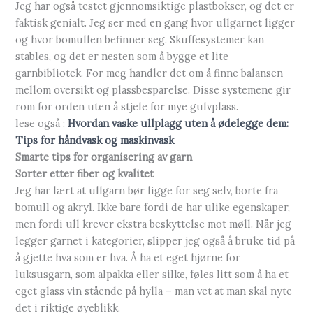
Jeg har også testet gjennomsiktige plastbokser, og det er
faktisk genialt. Jeg ser med en gang hvor ullgarnet ligger
og hvor bomullen befinner seg. Skuffesystemer kan
stables, og det er nesten som å bygge et lite
garnbibliotek. For meg handler det om å finne balansen
mellom oversikt og plassbesparelse. Disse systemene gir
rom for orden uten å stjele for mye gulvplass.
lese også :
Hvordan vaske ullplagg uten å ødelegge dem:
Tips for håndvask og maskinvask
Smarte tips for organisering av garn
Sorter etter fiber og kvalitet
Jeg har lært at ullgarn bør ligge for seg selv, borte fra
bomull og akryl. Ikke bare fordi de har ulike egenskaper,
men fordi ull krever ekstra beskyttelse mot møll. Når jeg
legger garnet i kategorier, slipper jeg også å bruke tid på
å gjette hva som er hva. Å ha et eget hjørne for
luksusgarn, som alpakka eller silke, føles litt som å ha et
eget glass vin stående på hylla – man vet at man skal nyte
det i riktige øyeblikk.