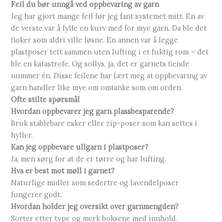
Feil du bør unngå ved oppbevaring av garn
Jeg har gjort mange feil før jeg fant systemet mitt. En av
de verste var å fylle en kurv med for mye garn. Da ble det
floker som aldri ville løsne. En annen var å legge
plastposer tett sammen uten lufting i et fuktig rom – det
ble en katastrofe. Og sollys, ja, det er garnets fiende
nummer én. Disse feilene har lært meg at oppbevaring av
garn handler like mye om omtanke som om orden.
Ofte stilte spørsmål
Hvordan oppbevarer jeg garn plassbesparende?
Bruk stablebare esker eller zip-poser som kan settes i
hyller.
Kan jeg oppbevare ullgarn i plastposer?
Ja, men sørg for at de er tørre og har lufting.
Hva er best mot møll i garnet?
Naturlige midler som sedertre og lavendelposer
fungerer godt.
Hvordan holder jeg oversikt over garnmengden?
Sorter etter type og merk boksene med innhold.