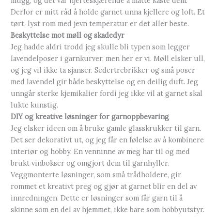
mugg, og det var hjerteskjærende å måtte kaste dem.
Derfor er mitt råd å holde garnet unna kjellere og loft. Et
tørt, lyst rom med jevn temperatur er det aller beste.
Beskyttelse mot møll og skadedyr
Jeg hadde aldri trodd jeg skulle bli typen som legger
lavendelposer i garnkurver, men her er vi. Møll elsker ull,
og jeg vil ikke ta sjanser. Sedertrebrikker og små poser
med lavendel gir både beskyttelse og en deilig duft. Jeg
unngår sterke kjemikalier fordi jeg ikke vil at garnet skal
lukte kunstig.
DIY og kreative løsninger for garnoppbevaring
Jeg elsker ideen om å bruke gamle glasskrukker til garn.
Det ser dekorativt ut, og jeg får en følelse av å kombinere
interiør og hobby. En venninne av meg har til og med
brukt vinbokser og omgjort dem til garnhyller.
Veggmonterte løsninger, som små trådholdere, gir
rommet et kreativt preg og gjør at garnet blir en del av
innredningen. Dette er løsninger som får garn til å
skinne som en del av hjemmet, ikke bare som hobbyutstyr.