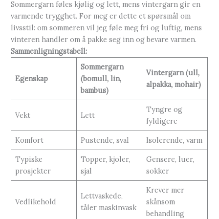
Sommergarn føles kjølig og lett, mens vintergarn gir en
varmende trygghet. For meg er dette et spørsmål om
livsstil: om sommeren vil jeg føle meg fri og luftig, mens
vinteren handler om å pakke seg inn og bevare varmen.
Sammenligningstabell:
Sommergarn
Vintergarn (ull,
Egenskap
(bomull, lin,
alpakka, mohair)
bambus)
Tyngre og
Vekt
Lett
fyldigere
Komfort
Pustende, sval
Isolerende, varm
Typiske
Topper, kjoler,
Gensere, luer,
prosjekter
sjal
sokker
Krever mer
Lettvaskede,
Vedlikehold
skånsom
tåler maskinvask
behandling