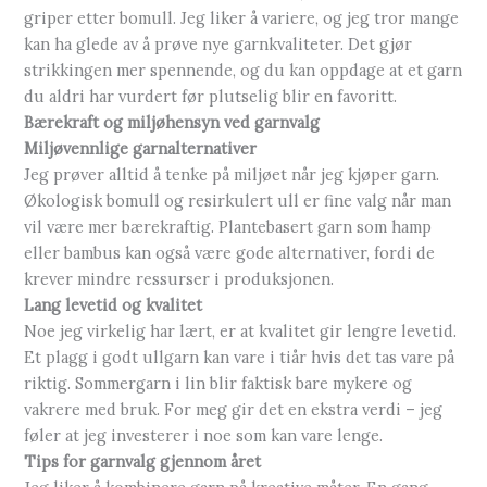
griper etter bomull. Jeg liker å variere, og jeg tror mange
kan ha glede av å prøve nye garnkvaliteter. Det gjør
strikkingen mer spennende, og du kan oppdage at et garn
du aldri har vurdert før plutselig blir en favoritt.
Bærekraft og miljøhensyn ved garnvalg
Miljøvennlige garnalternativer
Jeg prøver alltid å tenke på miljøet når jeg kjøper garn.
Økologisk bomull og resirkulert ull er fine valg når man
vil være mer bærekraftig. Plantebasert garn som hamp
eller bambus kan også være gode alternativer, fordi de
krever mindre ressurser i produksjonen.
Lang levetid og kvalitet
Noe jeg virkelig har lært, er at kvalitet gir lengre levetid.
Et plagg i godt ullgarn kan vare i tiår hvis det tas vare på
riktig. Sommergarn i lin blir faktisk bare mykere og
vakrere med bruk. For meg gir det en ekstra verdi – jeg
føler at jeg investerer i noe som kan vare lenge.
Tips for garnvalg gjennom året