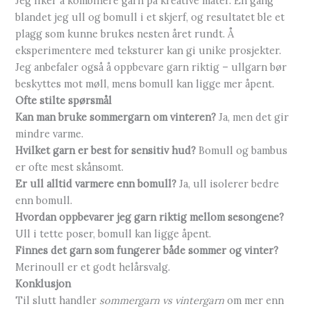
Jeg liker å kombinere garn på kreative måter. En gang
blandet jeg ull og bomull i et skjerf, og resultatet ble et
plagg som kunne brukes nesten året rundt. Å
eksperimentere med teksturer kan gi unike prosjekter.
Jeg anbefaler også å oppbevare garn riktig – ullgarn bør
beskyttes mot møll, mens bomull kan ligge mer åpent.
Ofte stilte spørsmål
Kan man bruke sommergarn om vinteren?
Ja, men det gir
mindre varme.
Hvilket garn er best for sensitiv hud?
Bomull og bambus
er ofte mest skånsomt.
Er ull alltid varmere enn bomull?
Ja, ull isolerer bedre
enn bomull.
Hvordan oppbevarer jeg garn riktig mellom sesongene?
Ull i tette poser, bomull kan ligge åpent.
Finnes det garn som fungerer både sommer og vinter?
Merinoull er et godt helårsvalg.
Konklusjon
Til slutt handler
sommergarn vs vintergarn
om mer enn