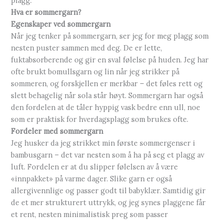
plagg.
Hva er sommergarn?
Egenskaper ved sommergarn
Når jeg tenker på sommergarn, ser jeg for meg plagg som
nesten puster sammen med deg. De er lette,
fuktabsorberende og gir en sval følelse på huden. Jeg har
ofte brukt bomullsgarn og lin når jeg strikker på
sommeren, og forskjellen er merkbar – det føles rett og
slett behagelig når sola står høyt. Sommergarn har også
den fordelen at de tåler hyppig vask bedre enn ull, noe
som er praktisk for hverdagsplagg som brukes ofte.
Fordeler med sommergarn
Jeg husker da jeg strikket min første sommergenser i
bambusgarn – det var nesten som å ha på seg et plagg av
luft. Fordelen er at du slipper følelsen av å være
«innpakket» på varme dager. Slike garn er også
allergivennlige og passer godt til babyklær. Samtidig gir
de et mer strukturert uttrykk, og jeg synes plaggene får
et rent, nesten minimalistisk preg som passer