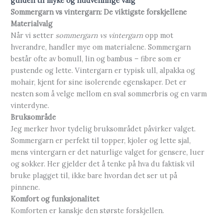
guiden til myke og hudvennlige valg
Sommergarn vs vintergarn: De viktigste forskjellene
Materialvalg
Når vi setter
sommergarn vs vintergarn
opp mot
hverandre, handler mye om materialene. Sommergarn
består ofte av bomull, lin og bambus – fibre som er
pustende og lette. Vintergarn er typisk ull, alpakka og
mohair, kjent for sine isolerende egenskaper. Det er
nesten som å velge mellom en sval sommerbris og en varm
vinterdyne.
Bruksområde
Jeg merker hvor tydelig bruksområdet påvirker valget.
Sommergarn er perfekt til topper, kjoler og lette sjal,
mens vintergarn er det naturlige valget for gensere, luer
og sokker. Her gjelder det å tenke på hva du faktisk vil
bruke plagget til, ikke bare hvordan det ser ut på
pinnene.
Komfort og funksjonalitet
Komforten er kanskje den største forskjellen.