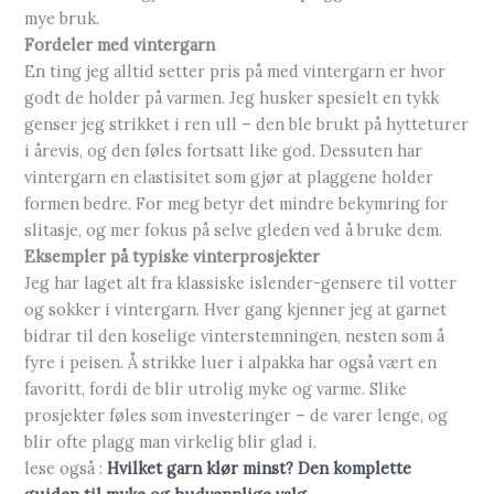
mye bruk.
Fordeler med vintergarn
En ting jeg alltid setter pris på med vintergarn er hvor
godt de holder på varmen. Jeg husker spesielt en tykk
genser jeg strikket i ren ull – den ble brukt på hytteturer
i årevis, og den føles fortsatt like god. Dessuten har
vintergarn en elastisitet som gjør at plaggene holder
formen bedre. For meg betyr det mindre bekymring for
slitasje, og mer fokus på selve gleden ved å bruke dem.
Eksempler på typiske vinterprosjekter
Jeg har laget alt fra klassiske islender-gensere til votter
og sokker i vintergarn. Hver gang kjenner jeg at garnet
bidrar til den koselige vinterstemningen, nesten som å
fyre i peisen. Å strikke luer i alpakka har også vært en
favoritt, fordi de blir utrolig myke og varme. Slike
prosjekter føles som investeringer – de varer lenge, og
blir ofte plagg man virkelig blir glad i.
lese også :
Hvilket garn klør minst? Den komplette