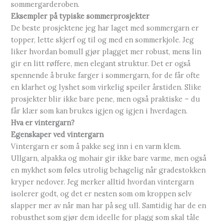
sommergarderoben.
Eksempler på typiske sommerprosjekter
De beste prosjektene jeg har laget med sommergarn er
topper, lette skjerf og til og med en sommerkjole. Jeg
liker hvordan bomull gjør plagget mer robust, mens lin
gir en litt røffere, men elegant struktur. Det er også
spennende å bruke farger i sommergarn, for de får ofte
en klarhet og lyshet som virkelig speiler årstiden. Slike
prosjekter blir ikke bare pene, men også praktiske – du
får klær som kan brukes igjen og igjen i hverdagen.
Hva er vintergarn?
Egenskaper ved vintergarn
Vintergarn er som å pakke seg inn i en varm klem.
Ullgarn, alpakka og mohair gir ikke bare varme, men også
en mykhet som føles utrolig behagelig når gradestokken
kryper nedover. Jeg merker alltid hvordan vintergarn
isolerer godt, og det er nesten som om kroppen selv
slapper mer av når man har på seg ull. Samtidig har de en
robusthet som gjør dem ideelle for plagg som skal tåle