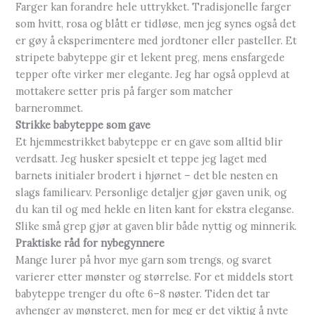
Farger kan forandre hele uttrykket. Tradisjonelle farger
som hvitt, rosa og blått er tidløse, men jeg synes også det
er gøy å eksperimentere med jordtoner eller pasteller. Et
stripete babyteppe gir et lekent preg, mens ensfargede
tepper ofte virker mer elegante. Jeg har også opplevd at
mottakere setter pris på farger som matcher
barnerommet.
Strikke babyteppe som gave
Et hjemmestrikket babyteppe er en gave som alltid blir
verdsatt. Jeg husker spesielt et teppe jeg laget med
barnets initialer brodert i hjørnet – det ble nesten en
slags familiearv. Personlige detaljer gjør gaven unik, og
du kan til og med hekle en liten kant for ekstra eleganse.
Slike små grep gjør at gaven blir både nyttig og minnerik.
Praktiske råd for nybegynnere
Mange lurer på hvor mye garn som trengs, og svaret
varierer etter mønster og størrelse. For et middels stort
babyteppe trenger du ofte 6–8 nøster. Tiden det tar
avhenger av mønsteret, men for meg er det viktig å nyte