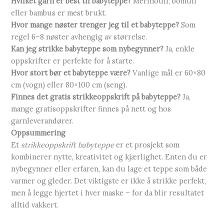
Hvilket garn er best til babyteppe?
Merinoull, bomull
eller bambus er mest brukt.
Hvor mange nøster trenger jeg til et babyteppe?
Som
regel 6–8 nøster avhengig av størrelse.
Kan jeg strikke babyteppe som nybegynner?
Ja, enkle
oppskrifter er perfekte for å starte.
Hvor stort bør et babyteppe være?
Vanlige mål er 60×80
cm (vogn) eller 80×100 cm (seng).
Finnes det gratis strikkeoppskrift på babyteppe?
Ja,
mange gratisoppskrifter finnes på nett og hos
garnleverandører.
Oppsummering
Et
strikkeoppskrift babyteppe
er et prosjekt som
kombinerer nytte, kreativitet og kjærlighet. Enten du er
nybegynner eller erfaren, kan du lage et teppe som både
varmer og gleder. Det viktigste er ikke å strikke perfekt,
men å legge hjertet i hver maske – for da blir resultatet
alltid vakkert.