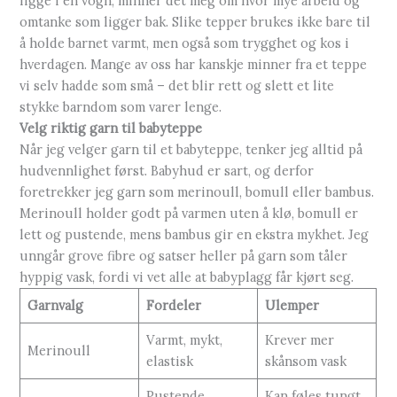
ligge i en vogn, minner det meg om hvor mye arbeid og
omtanke som ligger bak. Slike tepper brukes ikke bare til
å holde barnet varmt, men også som trygghet og kos i
hverdagen. Mange av oss har kanskje minner fra et teppe
vi selv hadde som små – det blir rett og slett et lite
stykke barndom som varer lenge.
Velg riktig garn til babyteppe
Når jeg velger garn til et babyteppe, tenker jeg alltid på
hudvennlighet først. Babyhud er sart, og derfor
foretrekker jeg garn som merinoull, bomull eller bambus.
Merinoull holder godt på varmen uten å klø, bomull er
lett og pustende, mens bambus gir en ekstra mykhet. Jeg
unngår grove fibre og satser heller på garn som tåler
hyppig vask, fordi vi vet alle at babyplagg får kjørt seg.
Garnvalg
Fordeler
Ulemper
Varmt, mykt,
Krever mer
Merinoull
elastisk
skånsom vask
Pustende,
Kan føles tungt