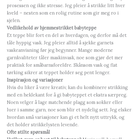
prosessen og ikke stresse. Jeg pleier å strikke litt hver
kveld – nesten som en rolig rutine som gir meg ro i
sjelen.
Vedlikehold av hjemmestrikket babyteppe
Et teppe blir fort en del av hverdagen, og derfor må det
tåle hyppig vask. Jeg pleier alltid å sjekke garnets
vaskeanvisning før jeg begynner. Mange moderne
garnkvaliteter tåler maskinvask, noe som gjør det mer
praktisk for småbarnsforeldre. Skånsom vask og flat
tørking sikrer at teppet holder seg pent lenger.
Inspirasjon og variasjoner
Hvis du liker å være kreativ, kan du kombinere strikking
med en heklekant for å gi babyteppet et ekstra særpreg.
Noen velger å lage matchende plagg som sokker eller
luer i samme garn, noe som blir et nydelig sett. Jeg elsker
hvordan små variasjoner kan gi et helt nytt uttrykk, og
det holder strikkelysten levende.
Ofte stilte spørsmål