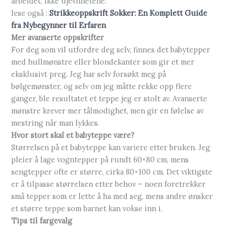
arbeidet, ikke ujevnhetene.
lese også :
Strikkeoppskrift Sokker: En Komplett Guide
fra Nybegynner til Erfaren
Mer avanserte oppskrifter
For deg som vil utfordre deg selv, finnes det babytepper
med hullmønstre eller blondekanter som gir et mer
eksklusivt preg. Jeg har selv forsøkt meg på
bølgemønster, og selv om jeg måtte rekke opp flere
ganger, ble resultatet et teppe jeg er stolt av. Avanserte
mønstre krever mer tålmodighet, men gir en følelse av
mestring når man lykkes.
Hvor stort skal et babyteppe være?
Størrelsen på et babyteppe kan variere etter bruken. Jeg
pleier å lage vogntepper på rundt 60×80 cm, mens
sengtepper ofte er større, cirka 80×100 cm. Det viktigste
er å tilpasse størrelsen etter behov – noen foretrekker
små tepper som er lette å ha med seg, mens andre ønsker
et større teppe som barnet kan vokse inn i.
Tips til fargevalg