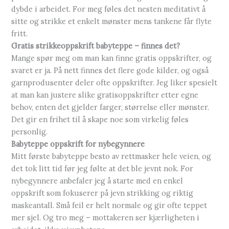
dybde i arbeidet. For meg føles det nesten meditativt å
sitte og strikke et enkelt mønster mens tankene får flyte
fritt.
Gratis strikkeoppskrift babyteppe – finnes det?
Mange spør meg om man kan finne gratis oppskrifter, og
svaret er ja. På nett finnes det flere gode kilder, og også
garnprodusenter deler ofte oppskrifter. Jeg liker spesielt
at man kan justere slike gratisoppskrifter etter egne
behov, enten det gjelder farger, størrelse eller mønster.
Det gir en frihet til å skape noe som virkelig føles
personlig.
Babyteppe oppskrift for nybegynnere
Mitt første babyteppe besto av rettmasker hele veien, og
det tok litt tid før jeg følte at det ble jevnt nok. For
nybegynnere anbefaler jeg å starte med en enkel
oppskrift som fokuserer på jevn strikking og riktig
maskeantall. Små feil er helt normale og gir ofte teppet
mer sjel. Og tro meg – mottakeren ser kjærligheten i