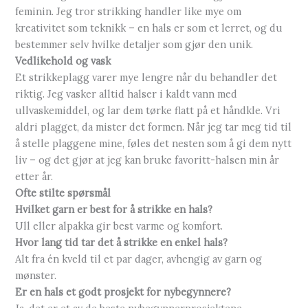
feminin. Jeg tror strikking handler like mye om
kreativitet som teknikk – en hals er som et lerret, og du
bestemmer selv hvilke detaljer som gjør den unik.
Vedlikehold og vask
Et strikkeplagg varer mye lengre når du behandler det
riktig. Jeg vasker alltid halser i kaldt vann med
ullvaskemiddel, og lar dem tørke flatt på et håndkle. Vri
aldri plagget, da mister det formen. Når jeg tar meg tid til
å stelle plaggene mine, føles det nesten som å gi dem nytt
liv – og det gjør at jeg kan bruke favoritt-halsen min år
etter år.
Ofte stilte spørsmål
Hvilket garn er best for å strikke en hals?
Ull eller alpakka gir best varme og komfort.
Hvor lang tid tar det å strikke en enkel hals?
Alt fra én kveld til et par dager, avhengig av garn og
mønster.
Er en hals et godt prosjekt for nybegynnere?