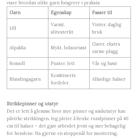
viser hvordan ulike garn fungerer i praksis:
Garn
Egenskap
Passer til
Varmt,
Vinter, daglig
Ull
slitesterkt
bruk
Gaver, ekstra
Alpakka
Mykt, luksuriøst
varme plagg
Bomull
Puster, lett
Vår og høst
Kombinerte
Blandingsgarn
Allsidige halser
fordeler
Strikkepinner og utstyr
Det er lett å glemme hvor mye pinner og småutstyr kan
påvirke strikkingen. Jeg pleier å bruke rundpinner på 40
cm til halser – det gjør arbeidet jevnt og mer behagelig
for hendene. Ha gjerne en stoppenål for montering,