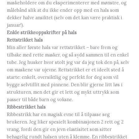
maskeholdere om du eksperimenterer med mønstre, og
målebånd slik at du ikke ender opp med en hals som
dekker halve ansiktet (selv om det kan være praktisk i
januar!).
Enkle strikkeoppskrifter på hals
Rettstrikket hals
Min aller første hals var rettstrikket – bare frem og
tilbake med rette masker, og så sydd sammen til en enkel
tube. Jeg husker hvor stolt jeg var da jeg tok den på, selv
om maskene var ujevne. Rettstrikket er et ideelt sted å
starte: enkelt, oversiktlig og perfekt for deg som vil
bygge selvtillit med pinnene. Den blir gjerne litt løs i
strukturen, men det gir et lett og mykt uttrykk som
passer til både barn og voksne.
Ribbestrikket hals
Ribbestrikk har en magisk evne til å tilpasse seg
brukeren. Jeg liker spesielt kombinasjonen 2 rett og 2
vrang, fordi den gir en jevn elastisitet som sitter
behagelig rundt halsen uten å klemme. En ribbestrikket