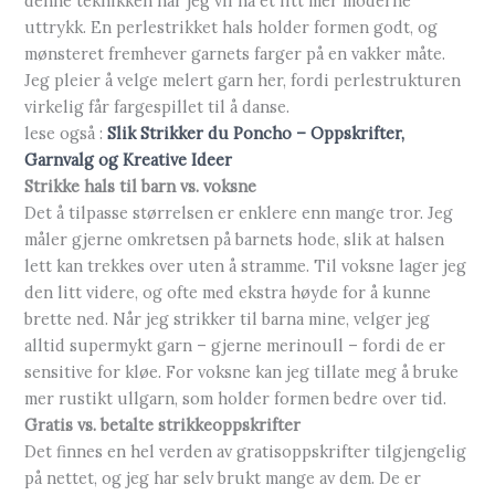
denne teknikken når jeg vil ha et litt mer moderne
uttrykk. En perlestrikket hals holder formen godt, og
mønsteret fremhever garnets farger på en vakker måte.
Jeg pleier å velge melert garn her, fordi perlestrukturen
virkelig får fargespillet til å danse.
lese også :
Slik Strikker du Poncho – Oppskrifter,
Garnvalg og Kreative Ideer
Strikke hals til barn vs. voksne
Det å tilpasse størrelsen er enklere enn mange tror. Jeg
måler gjerne omkretsen på barnets hode, slik at halsen
lett kan trekkes over uten å stramme. Til voksne lager jeg
den litt videre, og ofte med ekstra høyde for å kunne
brette ned. Når jeg strikker til barna mine, velger jeg
alltid supermykt garn – gjerne merinoull – fordi de er
sensitive for kløe. For voksne kan jeg tillate meg å bruke
mer rustikt ullgarn, som holder formen bedre over tid.
Gratis vs. betalte strikkeoppskrifter
Det finnes en hel verden av gratisoppskrifter tilgjengelig
på nettet, og jeg har selv brukt mange av dem. De er