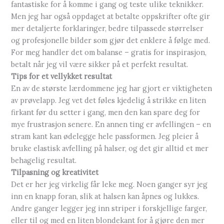
fantastiske for å komme i gang og teste ulike teknikker.
Men jeg har også oppdaget at betalte oppskrifter ofte gir
mer detaljerte forklaringer, bedre tilpassede størrelser
og profesjonelle bilder som gjør det enklere å følge med.
For meg handler det om balanse – gratis for inspirasjon,
betalt når jeg vil være sikker på et perfekt resultat.
Tips for et vellykket resultat
En av de største lærdommene jeg har gjort er viktigheten
av prøvelapp. Jeg vet det føles kjedelig å strikke en liten
firkant før du setter i gang, men den kan spare deg for
mye frustrasjon senere. En annen ting er avfellingen – en
stram kant kan ødelegge hele passformen. Jeg pleier å
bruke elastisk avfelling på halser, og det gir alltid et mer
behagelig resultat.
Tilpasning og kreativitet
Det er her jeg virkelig får leke meg. Noen ganger syr jeg
inn en knapp foran, slik at halsen kan åpnes og lukkes.
Andre ganger legger jeg inn striper i forskjellige farger,
eller til og med en liten blondekant for å gjøre den mer