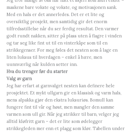
Jeg tror mange av oss har hatt et skjerf som aldri endte –
maskene bare vokste og vokste, og motivasjonen sank.
Med en hals er det annerledes. Det er et lite og
oversiktlig prosjekt, men samtidig gir det enorm
tilfredsstillelse når du ser ferdig resultat. Den varmer
godt rundt nakken, sitter på plass uten å flagre i vinden
og tar seg like fint ut til en vinterkåpe som til en
strikkegenser. For meg føles det nesten som å lage en
liten luksus til hverdagen – enkel å bære, men
uunnværlig når kulden setter inn.
Hva du trenger før du starter
Valg av garn
Jeg har erfart at garnvalget nesten kan definere hele
prosjektet. Et mykt ullgarn gir en klassisk og varm hals,
mens alpakka gjør den ekstra luksuriøs. Bomull kan
fungere fint til vår og høst, men mangler den samme
varmen som ull gir. Når jeg strikker til barn, velger jeg
alltid kløfritt garn – det er lite som ødelegger
strikkegleden mer enn et plagg som klør. Tabellen under