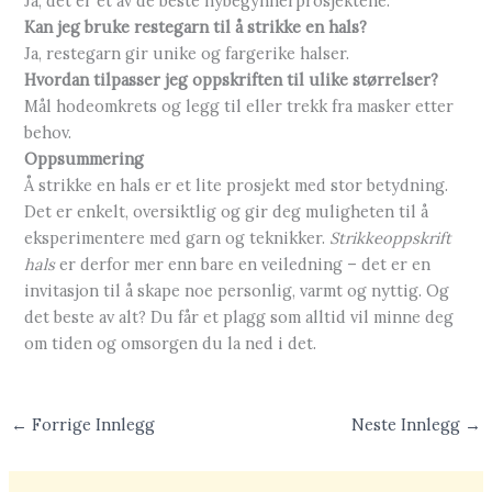
Ja, det er et av de beste nybegynnerprosjektene.
Kan jeg bruke restegarn til å strikke en hals?
Ja, restegarn gir unike og fargerike halser.
Hvordan tilpasser jeg oppskriften til ulike størrelser?
Mål hodeomkrets og legg til eller trekk fra masker etter
behov.
Oppsummering
Å strikke en hals er et lite prosjekt med stor betydning.
Det er enkelt, oversiktlig og gir deg muligheten til å
eksperimentere med garn og teknikker.
Strikkeoppskrift
hals
er derfor mer enn bare en veiledning – det er en
invitasjon til å skape noe personlig, varmt og nyttig. Og
det beste av alt? Du får et plagg som alltid vil minne deg
om tiden og omsorgen du la ned i det.
←
Forrige Innlegg
Neste Innlegg
→