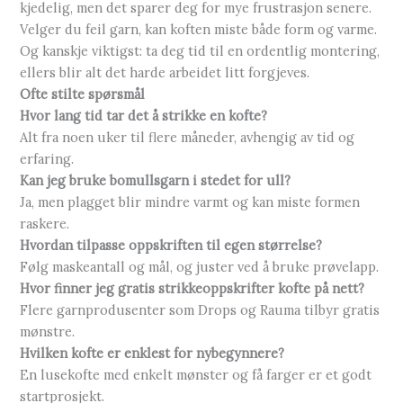
kjedelig, men det sparer deg for mye frustrasjon senere.
Velger du feil garn, kan koften miste både form og varme.
Og kanskje viktigst: ta deg tid til en ordentlig montering,
ellers blir alt det harde arbeidet litt forgjeves.
Ofte stilte spørsmål
Hvor lang tid tar det å strikke en kofte?
Alt fra noen uker til flere måneder, avhengig av tid og
erfaring.
Kan jeg bruke bomullsgarn i stedet for ull?
Ja, men plagget blir mindre varmt og kan miste formen
raskere.
Hvordan tilpasse oppskriften til egen størrelse?
Følg maskeantall og mål, og juster ved å bruke prøvelapp.
Hvor finner jeg gratis strikkeoppskrifter kofte på nett?
Flere garnprodusenter som Drops og Rauma tilbyr gratis
mønstre.
Hvilken kofte er enklest for nybegynnere?
En lusekofte med enkelt mønster og få farger er et godt
startprosjekt.