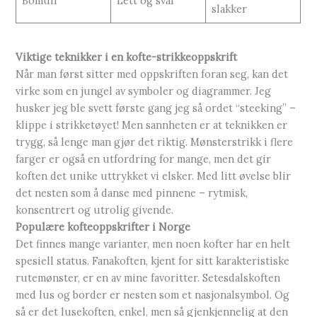
Bomull
Lett og sval
slakker
Viktige teknikker i en kofte-strikkeoppskrift
Når man først sitter med oppskriften foran seg, kan det
virke som en jungel av symboler og diagrammer. Jeg
husker jeg ble svett første gang jeg så ordet “steeking” –
klippe i strikketøyet! Men sannheten er at teknikken er
trygg, så lenge man gjør det riktig. Mønsterstrikk i flere
farger er også en utfordring for mange, men det gir
koften det unike uttrykket vi elsker. Med litt øvelse blir
det nesten som å danse med pinnene – rytmisk,
konsentrert og utrolig givende.
Populære kofteoppskrifter i Norge
Det finnes mange varianter, men noen kofter har en helt
spesiell status. Fanakoften, kjent for sitt karakteristiske
rutemønster, er en av mine favoritter. Setesdalskoften
med lus og border er nesten som et nasjonalsymbol. Og
så er det lusekoften, enkel, men så gjenkjennelig at den