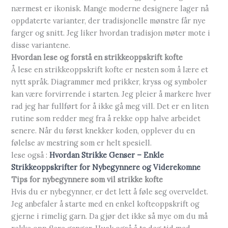
nærmest er ikonisk. Mange moderne designere lager nå
oppdaterte varianter, der tradisjonelle mønstre får nye
farger og snitt. Jeg liker hvordan tradisjon møter mote i
disse variantene.
Hvordan lese og forstå en strikkeoppskrift kofte
Å lese en strikkeoppskrift kofte er nesten som å lære et
nytt språk. Diagrammer med prikker, kryss og symboler
kan være forvirrende i starten. Jeg pleier å markere hver
rad jeg har fullført for å ikke gå meg vill. Det er en liten
rutine som redder meg fra å rekke opp halve arbeidet
senere. Når du først knekker koden, opplever du en
følelse av mestring som er helt spesiell.
lese også :
Hvordan Strikke Genser – Enkle
Strikkeoppskrifter for Nybegynnere og Viderekomne
Tips for nybegynnere som vil strikke kofte
Hvis du er nybegynner, er det lett å føle seg overveldet.
Jeg anbefaler å starte med en enkel kofteoppskrift og
gjerne i rimelig garn. Da gjør det ikke så mye om du må