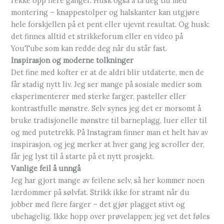
rekke opp flere ganger. Husk også å ta deg tid med
montering – knappestolper og halskanter kan utgjøre
hele forskjellen på et pent eller ujevnt resultat. Og husk:
det finnes alltid et strikkeforum eller en video på
YouTube som kan redde deg når du står fast.
Inspirasjon og moderne tolkninger
Det fine med kofter er at de aldri blir utdaterte, men de
får stadig nytt liv. Jeg ser mange på sosiale medier som
eksperimenterer med sterke farger, pasteller eller
kontrastfulle mønstre. Selv synes jeg det er morsomt å
bruke tradisjonelle mønstre til barneplagg, luer eller til
og med putetrekk. På Instagram finner man et helt hav av
inspirasjon, og jeg merker at hver gang jeg scroller der,
får jeg lyst til å starte på et nytt prosjekt.
Vanlige feil å unngå
Jeg har gjort mange av feilene selv, så her kommer noen
lærdommer på sølvfat. Strikk ikke for stramt når du
jobber med flere farger – det gjør plagget stivt og
ubehagelig. Ikke hopp over prøvelappen; jeg vet det føles