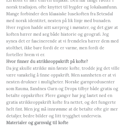
En kofte er mer enn en ulljakke. Den har lange røtter i
norsk tradisjon, ofte knyttet til bygder og lokalsamfunn.
Mange forbinder den klassiske lusekoften fra Setesdal
med norsk identitet, nesten på lik linje med bunaden.
Hver region hadde sitt særpreg i mønster, og det gjør at
koften bærer med seg både historie og geografi. Jeg
synes det er fascinerende at vi fremdeles bærer dem med
stolthet, ikke bare fordi de er varme, men fordi de
forteller hvem vi er.
Hvor finner du strikkeoppskrift på kofte?
Da jeg skulle strikke min første kofte, trodde jeg det ville
være vanskelig å finne oppskrift. Men sannheten er at vi
nesten drukner i muligheter. Norske garnprodusenter
som Rauma, Sandnes Garn og Drops tilbyr både gratis og
betalte oppskrifter. Flere ganger har jeg lastet ned en
gratis strikkeoppskrift kofte fra nettet, og det fungerte
helt fint. Men jeg må innrømme at de betalte ofte gir mer
detaljer, bedre bilder og litt trygghet underveis.
Materialer og garnvalg til kofte