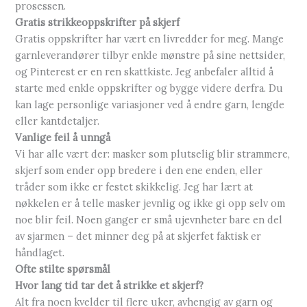
prosessen.
Gratis strikkeoppskrifter på skjerf
Gratis oppskrifter har vært en livredder for meg. Mange
garnleverandører tilbyr enkle mønstre på sine nettsider,
og Pinterest er en ren skattkiste. Jeg anbefaler alltid å
starte med enkle oppskrifter og bygge videre derfra. Du
kan lage personlige variasjoner ved å endre garn, lengde
eller kantdetaljer.
Vanlige feil å unngå
Vi har alle vært der: masker som plutselig blir strammere,
skjerf som ender opp bredere i den ene enden, eller
tråder som ikke er festet skikkelig. Jeg har lært at
nøkkelen er å telle masker jevnlig og ikke gi opp selv om
noe blir feil. Noen ganger er små ujevnheter bare en del
av sjarmen – det minner deg på at skjerfet faktisk er
håndlaget.
Ofte stilte spørsmål
Hvor lang tid tar det å strikke et skjerf?
Alt fra noen kvelder til flere uker, avhengig av garn og