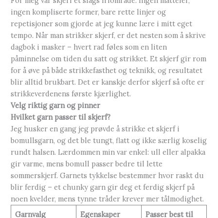
For meg var skjerf et slags friområde. Ingen måtteler,
ingen kompliserte former, bare rette linjer og
repetisjoner som gjorde at jeg kunne lære i mitt eget
tempo. Når man strikker skjerf, er det nesten som å skrive
dagbok i masker – hvert rad føles som en liten
påminnelse om tiden du satt og strikket. Et skjerf gir rom
for å øve på både strikkefasthet og teknikk, og resultatet
blir alltid brukbart. Det er kanskje derfor skjerf så ofte er
strikkeverdenens første kjærlighet.
Velg riktig garn og pinner
Hvilket garn passer til skjerf?
Jeg husker en gang jeg prøvde å strikke et skjerf i
bomullsgarn, og det ble tungt, flatt og ikke særlig koselig
rundt halsen. Lærdommen min var enkel: ull eller alpakka
gir varme, mens bomull passer bedre til lette
sommerskjerf. Garnets tykkelse bestemmer hvor raskt du
blir ferdig – et chunky garn gir deg et ferdig skjerf på
noen kvelder, mens tynne tråder krever mer tålmodighet.
Garnvalg
Egenskaper
Passer best til