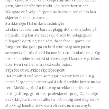
lager enkle striper eller eksperimenterer med melert
garn, blir skjerfet ditt unikt. Jeg lærte fort at det
viktigste er å velge farger som harmonerer, ellers kan
skjerfet fort se rotete ut.
Strikke skjerf til ulike anledninger
Et skjerf er mer enn bare et plagg, det er et symbol på
omtanke. Jeg har strikket skjerf som bursdagsgaver,
julegaver og til og med som “bare fordi”-gaver. De
fungerer like godt på en kald vinterdag som på en
sommerkveld når du vil ha noe lett rundt skuldrene. Og
for de motebevisste? Et strikket skjerf kan være prikken
over i-en i en hel antrekkskombinasjon.
Tips for et vellykket skjerfprosjekt
Det er alltid små knep som gjør en stor forskjell. Jeg
lærte å lage pene kanter ved å alltid strikke første maske
rett. Blokking, altså å fukte og strekke skjerfet etter
ferdigstilling, gir et mer profesjonelt preg. Og kanskje
det viktigste tipset av alle: vær tålmodig med deg selv –
strikking handler ikke om å bli rask, men om å nyte