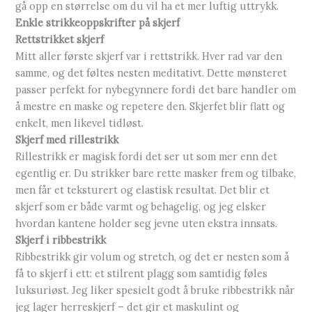
gå opp en størrelse om du vil ha et mer luftig uttrykk.
Enkle strikkeoppskrifter på skjerf
Rettstrikket skjerf
Mitt aller første skjerf var i rettstrikk. Hver rad var den
samme, og det føltes nesten meditativt. Dette mønsteret
passer perfekt for nybegynnere fordi det bare handler om
å mestre en maske og repetere den. Skjerfet blir flatt og
enkelt, men likevel tidløst.
Skjerf med rillestrikk
Rillestrikk er magisk fordi det ser ut som mer enn det
egentlig er. Du strikker bare rette masker frem og tilbake,
men får et teksturert og elastisk resultat. Det blir et
skjerf som er både varmt og behagelig, og jeg elsker
hvordan kantene holder seg jevne uten ekstra innsats.
Skjerf i ribbestrikk
Ribbestrikk gir volum og stretch, og det er nesten som å
få to skjerf i ett: et stilrent plagg som samtidig føles
luksuriøst. Jeg liker spesielt godt å bruke ribbestrikk når
jeg lager herreskjerf – det gir et maskulint og