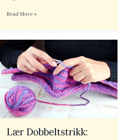
Read More »
Lær
Dobbeltstrikk:
Forklaring,
Tips
og
Prosjekter
du
Kan
Starte
Med
Lær Dobbeltstrikk: