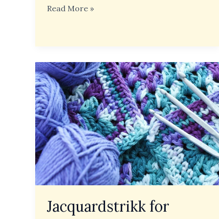
Read More »
Jacquardstrikk
for
nybegynnere:
En
enkel
guide
til
mønsterstrikk
Jacquardstrikk for