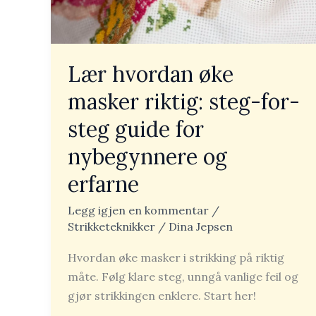
steg
guide
for
nybegynnere
Lær hvordan øke
og
masker riktig: steg-for-
erfarne
steg guide for
nybegynnere og
erfarne
Legg igjen en kommentar
/
Strikketeknikker
/
Dina Jepsen
Hvordan øke masker i strikking på riktig
måte. Følg klare steg, unngå vanlige feil og
gjør strikkingen enklere. Start her!