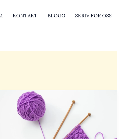
M
KONTAKT
BLOGG
SKRIV FOR OSS
Strukturstrikk
mønster:
En
komplett
guide
til