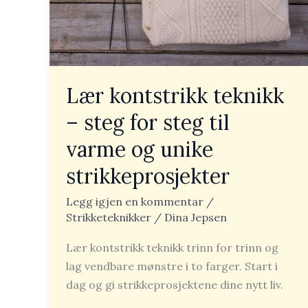
steg
til
varme
og
unike
Lær kontstrikk teknikk
strikkeprosjekter
– steg for steg til
varme og unike
strikkeprosjekter
Legg igjen en kommentar
/
Strikketeknikker
/
Dina Jepsen
Lær kontstrikk teknikk trinn for trinn og
lag vendbare mønstre i to farger. Start i
dag og gi strikkeprosjektene dine nytt liv.