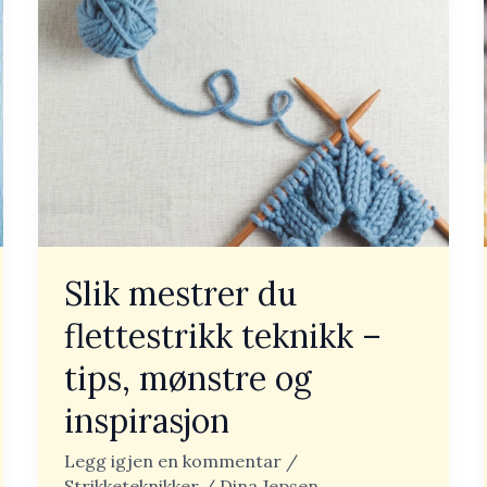
mestrer
du
flettestrikk
teknikk
–
tips,
mønstre
og
inspirasjon
Slik mestrer du
flettestrikk teknikk –
tips, mønstre og
inspirasjon
Legg igjen en kommentar
/
Strikketeknikker
/
Dina Jepsen