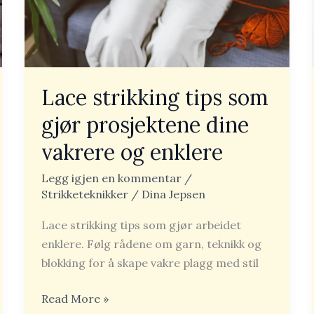
dine
vakrere
og
enklere
Lace strikking tips som
gjør prosjektene dine
vakrere og enklere
Legg igjen en kommentar
/
Strikketeknikker
/
Dina Jepsen
Lace strikking tips som gjør arbeidet
enklere. Følg rådene om garn, teknikk og
blokking for å skape vakre plagg med stil
Read More »