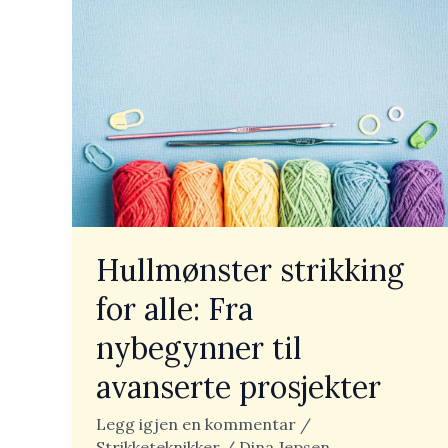
strikking
for
alle:
Fra
nybegynner
til
avanserte
prosjekter
Hullmønster strikking
for alle: Fra
nybegynner til
avanserte prosjekter
Legg igjen en kommentar
/
Strikketeknikker
/
Dina Jepsen