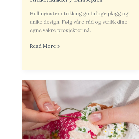
Hullmønster strikking gir luftige plagg og
unike design. Følg våre råd og strikk dine
egne vakre prosjekter nå.
Read More »
Lær
hvordan
øke
masker
riktig:
steg-
for-