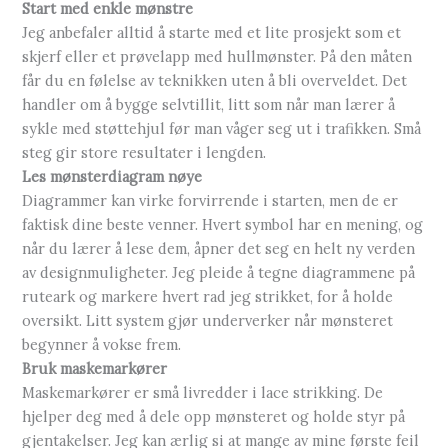
Start med enkle mønstre
Jeg anbefaler alltid å starte med et lite prosjekt som et
skjerf eller et prøvelapp med hullmønster. På den måten
får du en følelse av teknikken uten å bli overveldet. Det
handler om å bygge selvtillit, litt som når man lærer å
sykle med støttehjul før man våger seg ut i trafikken. Små
steg gir store resultater i lengden.
Les mønsterdiagram nøye
Diagrammer kan virke forvirrende i starten, men de er
faktisk dine beste venner. Hvert symbol har en mening, og
når du lærer å lese dem, åpner det seg en helt ny verden
av designmuligheter. Jeg pleide å tegne diagrammene på
ruteark og markere hvert rad jeg strikket, for å holde
oversikt. Litt system gjør underverker når mønsteret
begynner å vokse frem.
Bruk maskemarkører
Maskemarkører er små livredder i lace strikking. De
hjelper deg med å dele opp mønsteret og holde styr på
gjentakelser. Jeg kan ærlig si at mange av mine første feil