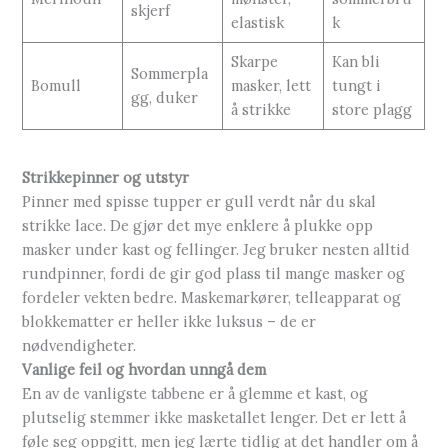
skjerf
elastisk
k
Skarpe
Kan bli
Sommerpla
Bomull
masker, lett
tungt i
gg, duker
å strikke
store plagg
Strikkepinner og utstyr
Pinner med spisse tupper er gull verdt når du skal
strikke lace. De gjør det mye enklere å plukke opp
masker under kast og fellinger. Jeg bruker nesten alltid
rundpinner, fordi de gir god plass til mange masker og
fordeler vekten bedre. Maskemarkører, telleapparat og
blokkematter er heller ikke luksus – de er
nødvendigheter.
Vanlige feil og hvordan unngå dem
En av de vanligste tabbene er å glemme et kast, og
plutselig stemmer ikke masketallet lenger. Det er lett å
føle seg oppgitt, men jeg lærte tidlig at det handler om å