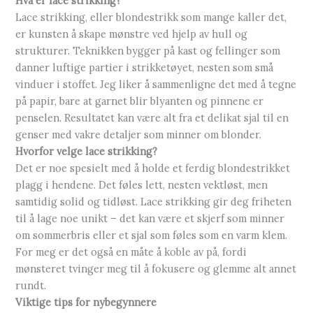
Hva er lace strikking?
Lace strikking, eller blondestrikk som mange kaller det,
er kunsten å skape mønstre ved hjelp av hull og
strukturer. Teknikken bygger på kast og fellinger som
danner luftige partier i strikketøyet, nesten som små
vinduer i stoffet. Jeg liker å sammenligne det med å tegne
på papir, bare at garnet blir blyanten og pinnene er
penselen. Resultatet kan være alt fra et delikat sjal til en
genser med vakre detaljer som minner om blonder.
Hvorfor velge lace strikking?
Det er noe spesielt med å holde et ferdig blondestrikket
plagg i hendene. Det føles lett, nesten vektløst, men
samtidig solid og tidløst. Lace strikking gir deg friheten
til å lage noe unikt – det kan være et skjerf som minner
om sommerbris eller et sjal som føles som en varm klem.
For meg er det også en måte å koble av på, fordi
mønsteret tvinger meg til å fokusere og glemme alt annet
rundt.
Viktige tips for nybegynnere