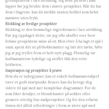
grunnpilarene i lace strikking. Jeg øvde på dem i små
lapper før jeg brukte dem i større prosjekter. Når du har
dem i fingrene, kan du strikke nesten hvilket som helst
mønster uten frykt.
Blokking av ferdige prosjekter
Blokking er den hemmelige ingrediensen i lace strikking.
Før jeg oppdaget dette, var jeg ofte skuffet over hvor
livløse prosjektene mine så ut. Men etter å ha lagt et sjal i
vann, spent det ut på blokkematter og latt det tørke, følte
jeg at jeg tryllet frem et helt nytt plagg. Plutselig var
hullmønstrene tydelige og stoffet fikk den rette
lettheten.
Inspirasjon og prosjekter å prøve
Hvis du er nybegynner, kan et enkelt hullmønsterskjerf
være et godt startpunkt. Senere kan du bevege deg
videre til sjal med mer komplekse diagrammer. For de
som liker detaljer, er blondekanter på sokker eller
gensere utrolig fine småprosjekter. Og for den erfarne
finnes det alltid utfordringer i form av store sjal med