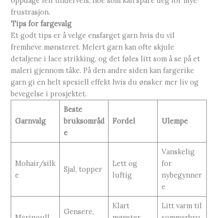
oppdage feil underveis, noe som kan spare deg for mye
frustrasjon.
Tips for fargevalg
Et godt tips er å velge ensfarget garn hvis du vil
fremheve mønsteret. Melert garn kan ofte skjule
detaljene i lace strikking, og det føles litt som å se på et
maleri gjennom tåke. På den andre siden kan fargerike
garn gi en helt spesiell effekt hvis du ønsker mer liv og
bevegelse i prosjektet.
Beste
Garnvalg
bruksområd
Fordel
Ulempe
e
Vanskelig
Mohair/silk
Lett og
for
Sjal, topper
e
luftig
nybegynner
e
Klart
Litt varm til
Gensere,
Merinoull
mønster,
sommerbru