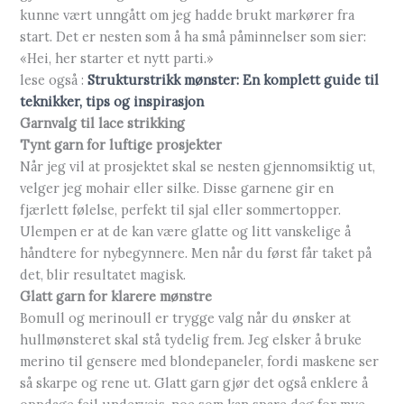
kunne vært unngått om jeg hadde brukt markører fra
start. Det er nesten som å ha små påminnelser som sier:
«Hei, her starter et nytt parti.»
lese også :
Strukturstrikk mønster: En komplett guide til
teknikker, tips og inspirasjon
Garnvalg til lace strikking
Tynt garn for luftige prosjekter
Når jeg vil at prosjektet skal se nesten gjennomsiktig ut,
velger jeg mohair eller silke. Disse garnene gir en
fjærlett følelse, perfekt til sjal eller sommertopper.
Ulempen er at de kan være glatte og litt vanskelige å
håndtere for nybegynnere. Men når du først får taket på
det, blir resultatet magisk.
Glatt garn for klarere mønstre
Bomull og merinoull er trygge valg når du ønsker at
hullmønsteret skal stå tydelig frem. Jeg elsker å bruke
merino til gensere med blondepaneler, fordi maskene ser
så skarpe og rene ut. Glatt garn gjør det også enklere å