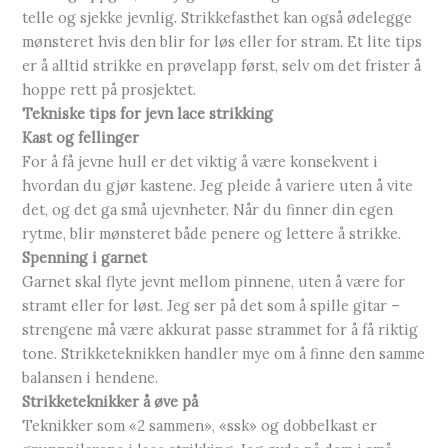
telle og sjekke jevnlig. Strikkefasthet kan også ødelegge
mønsteret hvis den blir for løs eller for stram. Et lite tips
er å alltid strikke en prøvelapp først, selv om det frister å
hoppe rett på prosjektet.
Tekniske tips for jevn lace strikking
Kast og fellinger
For å få jevne hull er det viktig å være konsekvent i
hvordan du gjør kastene. Jeg pleide å variere uten å vite
det, og det ga små ujevnheter. Når du finner din egen
rytme, blir mønsteret både penere og lettere å strikke.
Spenning i garnet
Garnet skal flyte jevnt mellom pinnene, uten å være for
stramt eller for løst. Jeg ser på det som å spille gitar –
strengene må være akkurat passe strammet for å få riktig
tone. Strikketeknikken handler mye om å finne den samme
balansen i hendene.
Strikketeknikker å øve på
Teknikker som «2 sammen», «ssk» og dobbelkast er