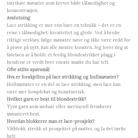
intrikate mønstre som krever både tålmodighet og
konsentrasjon.
Avslutning
Lace strikking er mer enn bare en teknikk – det er en
reise i tålmodighet, kreativitet og glede. Ved å bruke
riktige verktøy, følge mønstre nøye og ikke være redd for
å prøve på nytt, kan alle mestre kunsten. Jeg lover deg at
følelsen av å holde et ferdig blondestrikket plagg i
hendene er verdt hver eneste maske du har telt.
Ofte stilte spørsmål
Hva er forskjellen på lace strikking og hullmønster?
Hullmønster er en del av lace strikking, men lace kan
være mer komplekst og kunstnerisk.
Hvilket garn er best til blondestrikk?
Tynt garn som mohair eller merinoull fremhever
mønsteret best.
Hvordan blokkerer man et lace-prosjekt?
Våtblokk, strekk ut prosjektet på matter, og la det tørke
helt.