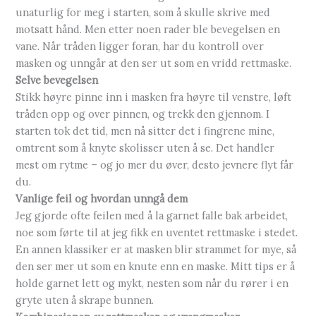
unaturlig for meg i starten, som å skulle skrive med
motsatt hånd. Men etter noen rader ble bevegelsen en
vane. Når tråden ligger foran, har du kontroll over
masken og unngår at den ser ut som en vridd rettmaske.
Selve bevegelsen
Stikk høyre pinne inn i masken fra høyre til venstre, løft
tråden opp og over pinnen, og trekk den gjennom. I
starten tok det tid, men nå sitter det i fingrene mine,
omtrent som å knyte skolisser uten å se. Det handler
mest om rytme – og jo mer du øver, desto jevnere flyt får
du.
Vanlige feil og hvordan unngå dem
Jeg gjorde ofte feilen med å la garnet falle bak arbeidet,
noe som førte til at jeg fikk en uventet rettmaske i stedet.
En annen klassiker er at masken blir strammet for mye, så
den ser mer ut som en knute enn en maske. Mitt tips er å
holde garnet lett og mykt, nesten som når du rører i en
gryte uten å skrape bunnen.