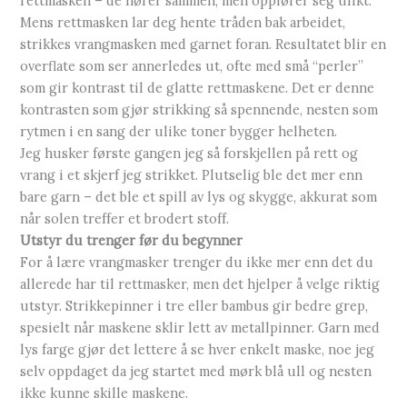
rettmasken – de hører sammen, men oppfører seg ulikt.
Mens rettmasken lar deg hente tråden bak arbeidet,
strikkes vrangmasken med garnet foran. Resultatet blir en
overflate som ser annerledes ut, ofte med små “perler”
som gir kontrast til de glatte rettmaskene. Det er denne
kontrasten som gjør strikking så spennende, nesten som
rytmen i en sang der ulike toner bygger helheten.
Jeg husker første gangen jeg så forskjellen på rett og
vrang i et skjerf jeg strikket. Plutselig ble det mer enn
bare garn – det ble et spill av lys og skygge, akkurat som
når solen treffer et brodert stoff.
Utstyr du trenger før du begynner
For å lære vrangmasker trenger du ikke mer enn det du
allerede har til rettmasker, men det hjelper å velge riktig
utstyr. Strikkepinner i tre eller bambus gir bedre grep,
spesielt når maskene sklir lett av metallpinner. Garn med
lys farge gjør det lettere å se hver enkelt maske, noe jeg
selv oppdaget da jeg startet med mørk blå ull og nesten
ikke kunne skille maskene.