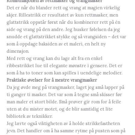
Kombinasjonen av rettmasker og vrangmasker
Det er når du blander rett og vrang at magien virkelig
skjer. Rillestrikk er resultatet av kun rettmasker, men
glattstrikk oppstår først når du kombinerer rett på én
side og vrang på den andre. Jeg husker følelsen da jeg
snudde et glattstrikket stykke og så vrangsiden – det var
som å oppdage baksiden av et maleri, en helt ny
dimensjon.
Med rett og vrang kan du lage alt fra en enkel
ribbestrikket lue til elegante mønstre i gensere. Det er
som å ha to toner som kan spilles i uendelige melodier.
Praktiske øvelser for å mestre vrangmasker
Da jeg øvde meg på vrangmasker, laget jeg små lapper på
ti ganger ti masker. Det var som å tegne små skisser før
man maler et stort bilde. Små prøver gir rom for å feile
uten at du mister motet, og de blir samtidig et lite
bibliotek av teknikker.
Jeg lærte også viktigheten av å holde strikkefastheten
jevn. Det handler om å ha samme rytme på pusten som på