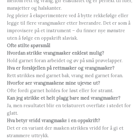
mellom rett og vrang, gir elastisitet og er perfekt til luer,
mansjetter og halskanter.
Jeg pleier å eksperimentere ved å bytte rekkefølge eller
legge til flere vrangmasker etter hverandre. Det er som å
improvisere på et instrument – du finner nye mønstre
uten å følge en oppskrift slavisk.
Ofte stilte spørsmål
Hvordan strikke vrangmasker enklest mulig?
Hold garnet foran arbeidet og øv på små prøvelapper.
Hva er forskjellen på rettmasker og vrangmasker?
Rett strikkes med garnet bak, vrang med garnet foran.
Hvorfor ser vrangmaskene mine ujevne ut?
Ofte fordi garnet holdes for løst eller for stramt.
Kan jeg strikke et helt plagg bare med vrangmasker?
Ja, men resultatet blir en teksturert overflate i stedet for
glatt.
Hva betyr vridd vrangmaske i en oppskrift?
Det er en variant der masken strikkes vridd for å gi et
strammere uttrykk.