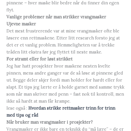
pinnene – hver maske blir bedre når du finner din egen
flyt.
Vanlige problemer når man strikker vrangmasker
Ujevne masker
Det mest frustrerende var at mine vrangmasker ofte ble
løsere enn rettmaskene. Etter litt research forsto jeg at
det er et vanlig problem. Hemmeligheten var å trekke
tråden litt ekstra før jeg flyttet til neste maske.
For stramt eller for løst strikket
Jeg har hatt prosjekter hvor maskene nesten kvelte
pinnen, mens andre ganger var de så løse at pinnene gled
ut. Begge deler skjer fordi man holder for hardt eller for
slapt. Et tips jeg lærte er å holde garnet med samme trykk
som når man skriver med penn – fast nok til kontroll, men
ikke så hardt at man får krampe.
lese også :
Hvordan strikke rettmasker trinn for trinn
med tips og råd
Når bruker man vrangmasker i prosjekter?
Vrangmasker er ikke bare en teknikk du “må lære” – de er