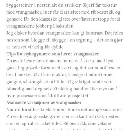
byggesteiner i nesten alt du strikker. Skjerf får tekstur
med vrangmasker, luer får elastisitet med ribbestrikk, og
gensere får den klassiske glatte overflaten nettopp fordi
vrangmaskene jobber på baksiden.
Jeg elsker hvordan vrangmasker kan gi kontrast. Det føles
nesten som å legge til skygge i en tegning – det som gjør
at motivet virkelig får dybde.
Tips for nybegynnere som lærer vrangmasker
En av de beste lærdommene mine er å starte med lyst
garn. Jeg prøvde først med svart, og det var som å lese en
bok i mørket. Øv i korte økter, kanskje ti minutter av
gangen, så unngår du å bli lei. Og viktigst av alt: vær
tålmodig med deg selv. Strikking handler like mye om å
nyte prosessen som å fullføre prosjektet.
Avanserte variasjoner av vrangmasker
Når du først har knekt koden, finnes det mange varianter.
En vridd vrangmaske gir et mer markant uttrykk, nesten
som en spiral i maskebildet. Ribbestrikk, som veksler