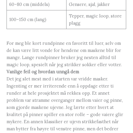
60–80 cm (middels)
Gensere, sjal, jakker
Tepper, magic loop, store
100–150 cm (lang)
plagg
For meg ble kort rundpinne en favoritt til luer, selv om
de kan være litt vonde for hendene om maskene blir for
mange. Lange rundpinner bruker jeg nesten alltid til
magic loop, spesielt når jeg strikker sokker eller votter.
Vanlige feil og hvordan unngå dem
Det jeg slet mest med i starten var vridde masker.
Ingenting er mer irriterende enn å oppdage etter ti
runder at hele prosjektet må rekkes opp. Et annet
problem var stramme overganger mellom vaier og pinne,
som gjorde maskene ujevne. Jeg lærte etter hvert at
kvalitet på pinner spiller en stor rolle – gode vaiere glir
mykere. En annen klassiker er ujevn strikkefasthet når
man bytter fra høyre til venstre pinne, men det bedrer