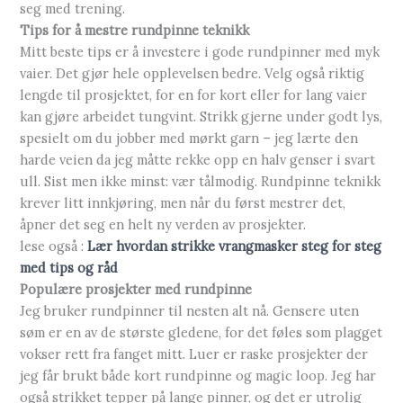
seg med trening.
Tips for å mestre rundpinne teknikk
Mitt beste tips er å investere i gode rundpinner med myk
vaier. Det gjør hele opplevelsen bedre. Velg også riktig
lengde til prosjektet, for en for kort eller for lang vaier
kan gjøre arbeidet tungvint. Strikk gjerne under godt lys,
spesielt om du jobber med mørkt garn – jeg lærte den
harde veien da jeg måtte rekke opp en halv genser i svart
ull. Sist men ikke minst: vær tålmodig. Rundpinne teknikk
krever litt innkjøring, men når du først mestrer det,
åpner det seg en helt ny verden av prosjekter.
lese også :
Lær hvordan strikke vrangmasker steg for steg
med tips og råd
Populære prosjekter med rundpinne
Jeg bruker rundpinner til nesten alt nå. Gensere uten
søm er en av de største gledene, for det føles som plagget
vokser rett fra fanget mitt. Luer er raske prosjekter der
jeg får brukt både kort rundpinne og magic loop. Jeg har
også strikket tepper på lange pinner, og det er utrolig