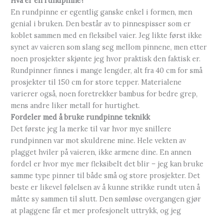
Hva er en rundpinne?
En rundpinne er egentlig ganske enkel i formen, men
genial i bruken. Den består av to pinnespisser som er
koblet sammen med en fleksibel vaier. Jeg likte først ikke
synet av vaieren som slang seg mellom pinnene, men etter
noen prosjekter skjønte jeg hvor praktisk den faktisk er.
Rundpinner finnes i mange lengder, alt fra 40 cm for små
prosjekter til 150 cm for store tepper. Materialene
varierer også, noen foretrekker bambus for bedre grep,
mens andre liker metall for hurtighet.
Fordeler med å bruke rundpinne teknikk
Det første jeg la merke til var hvor mye snillere
rundpinnen var mot skuldrene mine. Hele vekten av
plagget hviler på vaieren, ikke armene dine. En annen
fordel er hvor mye mer fleksibelt det blir – jeg kan bruke
samme type pinner til både små og store prosjekter. Det
beste er likevel følelsen av å kunne strikke rundt uten å
måtte sy sammen til slutt. Den sømløse overgangen gjør
at plaggene får et mer profesjonelt uttrykk, og jeg