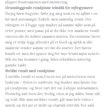
slipper frustrasjonen med montering.
Grunnleggende rundpinne teknikk for nybegynnere
Da jeg først begynte, følte jeg meg som en ny sjåfør i en
bil med automatgir. Enkelt, men samtidig uvant. Det
viktigste er å legge opp masker på samme måte som på
rette pinner, men passe på at du ikke vrir maskene rundt
vaieren når du kobler sammen starten. En venninne lærte
meg et triks: legg arbeidet på et bord og sjekk at alle
maskene vender samme vei før du starter. Det høres
banalt ut, men det sparer deg for mye frustrasjon senere.
Når du har kommet i gang, føles teknikken naturlig
ganske raskt.
Strikke rundt med rundpinne
Å strikke rundt er som å ta en tur på motorveien uten
lyskryss – flyten er uavbrutt. Jeg husker min første lue
på rundpinne, og hvor rart det var å slippe sidesømmen.
Plutselig satt luen der, ferdig, uten at jeg måtte finne nål
og tråd. Når man strikker rundt, går man hele tiden i
spiral, og det gir et mykt og elastisk uttrykk. For små