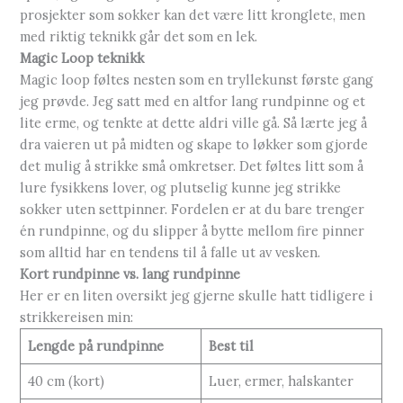
prosjekter som sokker kan det være litt kronglete, men
med riktig teknikk går det som en lek.
Magic Loop teknikk
Magic loop føltes nesten som en tryllekunst første gang
jeg prøvde. Jeg satt med en altfor lang rundpinne og et
lite erme, og tenkte at dette aldri ville gå. Så lærte jeg å
dra vaieren ut på midten og skape to løkker som gjorde
det mulig å strikke små omkretser. Det føltes litt som å
lure fysikkens lover, og plutselig kunne jeg strikke
sokker uten settpinner. Fordelen er at du bare trenger
én rundpinne, og du slipper å bytte mellom fire pinner
som alltid har en tendens til å falle ut av vesken.
Kort rundpinne vs. lang rundpinne
Her er en liten oversikt jeg gjerne skulle hatt tidligere i
strikkereisen min:
Lengde på rundpinne
Best til
40 cm (kort)
Luer, ermer, halskanter