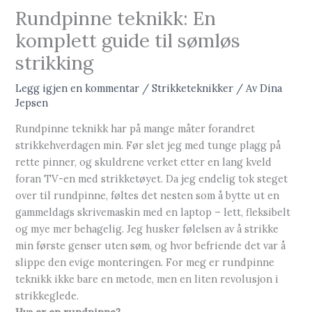
Rundpinne teknikk: En
komplett guide til sømløs
strikking
Legg igjen en kommentar
/
Strikketeknikker
/ Av
Dina
Jepsen
Rundpinne teknikk har på mange måter forandret
strikkehverdagen min. Før slet jeg med tunge plagg på
rette pinner, og skuldrene verket etter en lang kveld
foran TV-en med strikketøyet. Da jeg endelig tok steget
over til rundpinne, føltes det nesten som å bytte ut en
gammeldags skrivemaskin med en laptop – lett, fleksibelt
og mye mer behagelig. Jeg husker følelsen av å strikke
min første genser uten søm, og hvor befriende det var å
slippe den evige monteringen. For meg er rundpinne
teknikk ikke bare en metode, men en liten revolusjon i
strikkeglede.